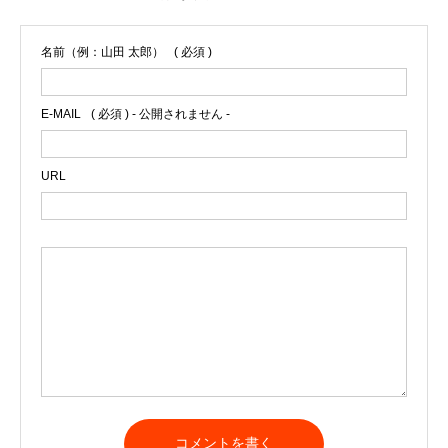
名前（例：山田 太郎）
( 必須 )
E-MAIL
( 必須 ) - 公開されません -
URL