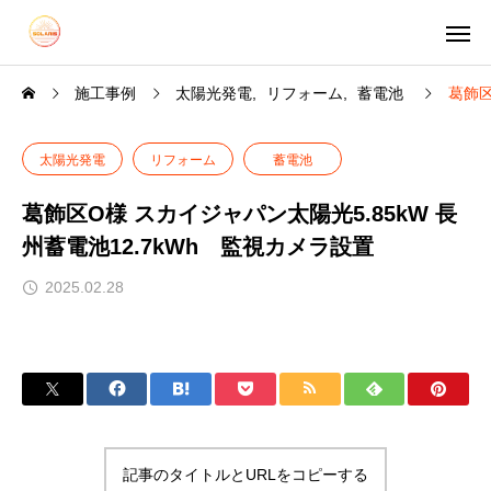
施工事例
太陽光発電
リフォーム
蓄電池
葛飾区
太陽光発電
リフォーム
蓄電池
葛飾区O様 スカイジャパン太陽光5.85kW 長
州蓄電池12.7kWh 監視カメラ設置
2025.02.28
記事のタイトルとURLをコピーする